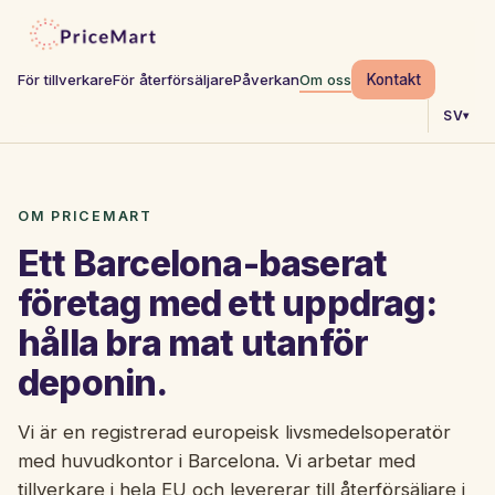
Kontakt
För tillverkare
För återförsäljare
Påverkan
Om oss
SV
▾
OM PRICEMART
Ett Barcelona-baserat
företag med ett uppdrag:
hålla bra mat utanför
deponin.
Vi är en registrerad europeisk livsmedelsoperatör
med huvudkontor i Barcelona. Vi arbetar med
tillverkare i hela EU och levererar till återförsäljare i