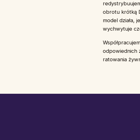
redystrybuujem
obrotu krótką
model działa, j
wychwytuje czę
Współpracujemy
odpowiednich z
ratowania żywn