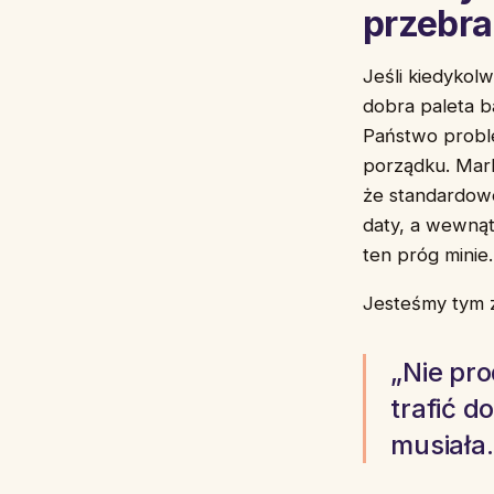
przebra
Jeśli kiedykol
dobra paleta b
Państwo proble
porządku. Marka
że standardowe
daty, a wewnąt
ten próg minie.
Jesteśmy tym z
„Nie pr
trafić d
musiała.