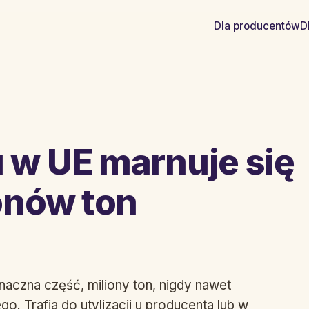
Dla producentów
D
 w UE marnuje się
onów ton
aczna część, miliony ton, nigdy nawet
 Trafia do utylizacji u producenta lub w