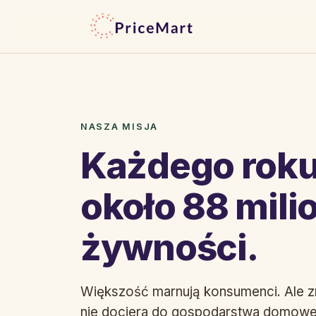
NASZA MISJA
Każdego roku
około 88 mili
żywności.
Większość marnują konsumenci. Ale zn
nie dociera do gospodarstwa domowego.