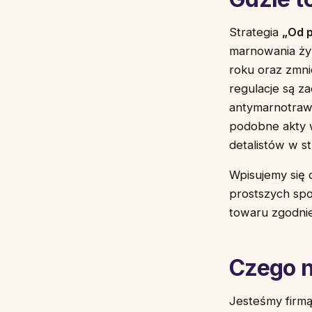
Strategia
„Od p
marnowania ży
roku oraz zmni
regulacje są z
antymarnotraw
podobne akty w
detalistów w st
Wpisujemy się 
prostszych spo
towaru zgodnie 
Czego n
Jesteśmy firmą