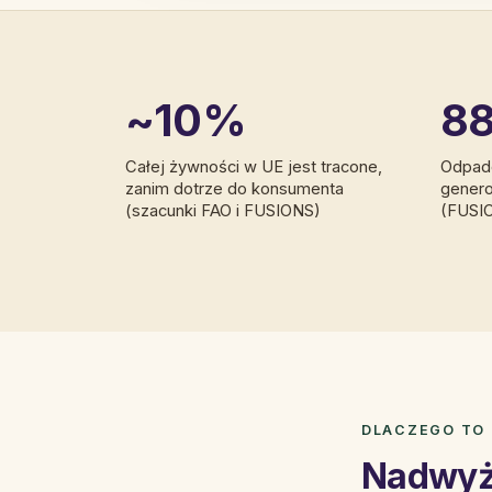
~10%
88
Całej żywności w UE jest tracone,
Odpad
zanim dotrze do konsumenta
genero
(szacunki FAO i FUSIONS)
(FUSIO
DLACZEGO TO 
Nadwyżk