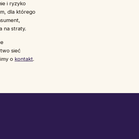
ie i ryzyko
m, dla którego
onsument,
 na straty.
ie
two sieć
simy o
kontakt
.