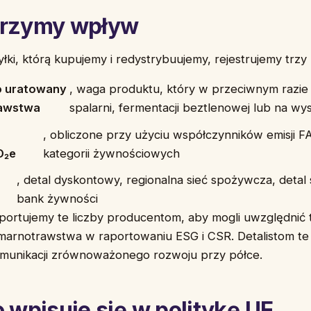
erzymy wpływ
łki, którą kupujemy i redystrybuujemy, rejestrujemy trzy
o uratowany
, waga produktu, który w przeciwnym razie 
awstwa
spalarni, fermentacji beztlenowej lub na wy
, obliczone przy użyciu współczynników emisji 
O₂e
kategorii żywnościowych
, detal dyskontowy, regionalna sieć spożywcza, detal
bank żywności
portujemy te liczby producentom, aby mogli uwzględnić 
arnotrawstwa w raportowaniu ESG i CSR. Detalistom te 
munikacji zrównoważonego rozwoju przy półce.
o wpisuje się w politykę UE