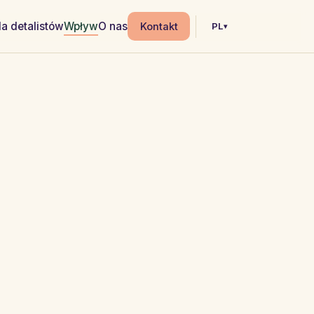
la detalistów
Wpływ
O nas
Kontakt
PL
▾