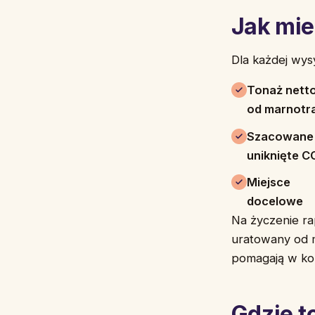
Jak mi
Dla każdej wysy
Tonaż nett
od marnotr
Szacowane
uniknięte C
Miejsce
docelowe
Na życzenie ra
uratowany od m
pomagają w ko
Gdzie t