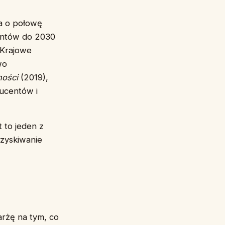
ia o połowę
entów do 2030
 Krajowe
wo
ności
(2019),
ducentów i
 to jeden z
zyskiwanie
arżę na tym, co