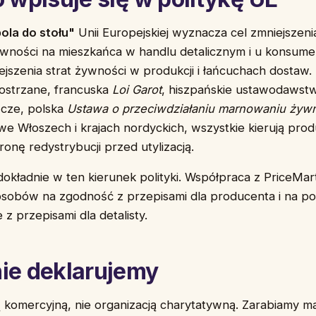
ola do stołu"
Unii Europejskiej wyznacza cel zmniejszen
wności na mieszkańca w handlu detalicznym i u konsum
ejszenia strat żywności w produkcji i łańcuchach dostaw.
aostrzane, francuska
Loi Garot
, hiszpańskie ustawodawst
cze, polska
Ustawa o przeciwdziałaniu marnowaniu żyw
e Włoszech i krajach nordyckich, wszystkie kierują pro
ronę redystrybucji przed utylizacją.
dokładnie w ten kierunek polityki. Współpraca z PriceMart
sobów na zgodność z przepisami dla producenta i na po
z przepisami dla detalisty.
ie deklarujemy
 komercyjną, nie organizacją charytatywną. Zarabiamy m