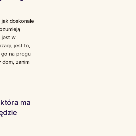
, jak doskonale
rozumieją
 jest w
cji, jest to,
 go na progu
y dom, zanim
 która ma
będzie