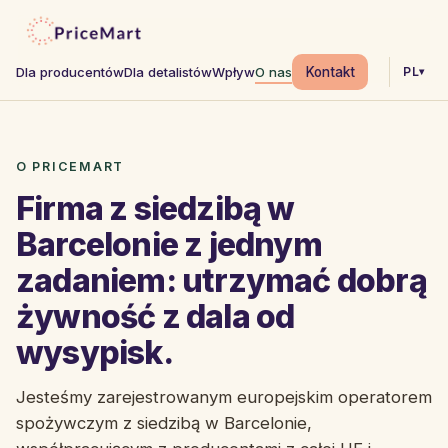
Kontakt
PL
Dla producentów
Dla detalistów
Wpływ
O nas
▾
O PRICEMART
Firma z siedzibą w
Barcelonie z jednym
zadaniem: utrzymać dobrą
żywność z dala od
wysypisk.
Jesteśmy zarejestrowanym europejskim operatorem
spożywczym z siedzibą w Barcelonie,