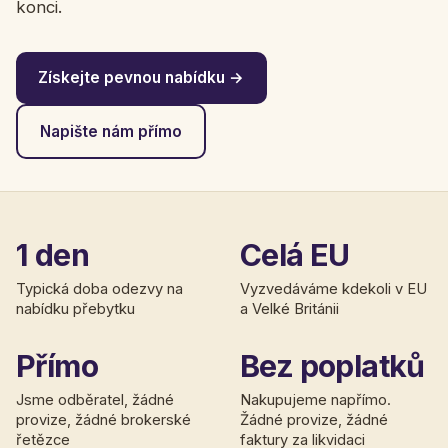
konci.
Získejte pevnou nabídku →
Napište nám přímo
1 den
Celá EU
Typická doba odezvy na
Vyzvedáváme kdekoli v EU
nabídku přebytku
a Velké Británii
Přímo
Bez poplatků
Jsme odběratel, žádné
Nakupujeme napřímo.
provize, žádné brokerské
Žádné provize, žádné
řetězce
faktury za likvidaci