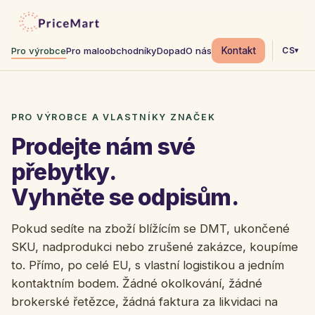
Kontakt
CS
Pro výrobce
Pro maloobchodníky
Dopad
O nás
▾
PRO VÝROBCE A VLASTNÍKY ZNAČEK
Prodejte nám své
přebytky.
Vyhněte se odpisům.
Pokud sedíte na zboží blížícím se DMT, ukončené
SKU, nadprodukci nebo zrušené zakázce, koupíme
to. Přímo, po celé EU, s vlastní logistikou a jedním
kontaktním bodem. Žádné okolkování, žádné
brokerské řetězce, žádná faktura za likvidaci na